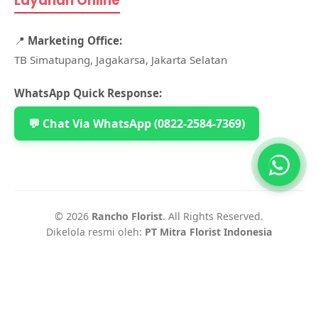
Layanan Online
📍
Marketing Office:
TB Simatupang, Jagakarsa, Jakarta Selatan
WhatsApp Quick Response:
💬 Chat Via WhatsApp (0822-2584-7369)
© 2026
Rancho Florist
. All Rights Reserved.
Dikelola resmi oleh:
PT Mitra Florist Indonesia
|
|
|
Home
Disclaimer
Mitra Florist Indonesia
|
|
Syarat & Ketentuan
Daftar Mitra
Cara Pemesanan